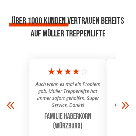
Über 1000 Kunden
vertrauen bereits
auf Müller Treppenlifte
★
★
★
★
☆
★
Auch wenn es mal ein Problem
Wir ha
gab, Müller Treppenlifte hat
Angebot
immer sofort geholfen. Super
Müller 
Service, Danke!
kompetent
Unse
Familie Haberkorn
Famili
(Würzburg)