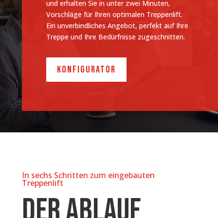
und erhalten Sie in unter zwei Minuten,
Vorschläge für Ihren optimalen Treppenlift.
Ein unverbindliches Angebot, perfekt auf Ihre
Treppe und Ihre Bedürfnisse zugeschnitten.
Konfigurator
In sechs Schritten zum eingebauten
Treppenlift
Der Ablauf