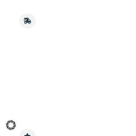
Innerhalb kurzer Zeit liefern wir
Ihren Treppenlift und
übernehmen die Montage:

Schnell und sauber
Wenig Schmutz und Lärm
Erfahrene Monteure
In der Regel
in nur einem
Tag eingebaut
07.
Service & Garantie
Auch nach der Montage sind
wir für Sie da:
Bis zu
5 Jahre Garantie