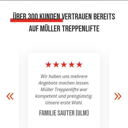
Über 300 Kunden
vertrauen bereits
auf Müller Treppenlifte
☆
★
★
★
★
★
roblem
Wir haben uns mehrere
Sup
e hat
Angebote machen lassen.
Du
 Super
Müller Treppenlifte war
kompetent und preisgünstig.
Unsere erste Wahl.
rn
Familie Sauter (Ulm)